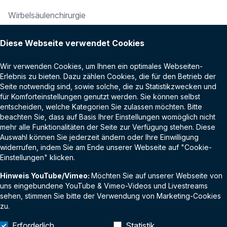
Wirbelsäulenchirurgie
RECHTLICHES
Arthroskopie
Diese Webseite verwendet Cookies
Impressum
Online-Events
Wir verwenden Cookies, um Ihnen ein optimales Webseiten-
Datenschutz
Alterstraumatologie
Erlebnis zu bieten. Dazu zählen Cookies, die für den Betrieb der
Seite notwendig sind, sowie solche, die zu Statistikzwecken und
AGB
Kindertraumatologie
für Komforteinstellungen genutzt werden. Sie können selbst
entscheiden, welche Kategorien Sie zulassen möchten. Bitte
Kontakt
Fußchirurgie
beachten Sie, dass auf Basis Ihrer Einstellungen womöglich nicht
mehr alle Funktionalitäten der Seite zur Verfügung stehen. Diese
Ellenbogenchirurgie
Auswahl können Sie jederzeit ändern oder Ihre Einwilligung
widerrufen, indem Sie am Ende unserer Webseite auf "Cookie-
Orthopädie
Einstellungen" klicken.
Hinweis YouTube/Vimeo:
Möchten Sie auf unserer Webseite von
uns eingebundene YouTube & Vimeo-Videos und Livestreams
LINKS
sehen, stimmen Sie bitte der Verwendung von Marketing-Cookies
zu.
OTC Digital
Erforderlich
Statistik