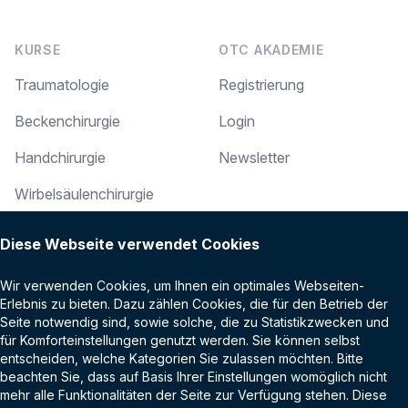
KURSE
OTC AKADEMIE
Traumatologie
Registrierung
Beckenchirurgie
Login
Handchirurgie
Newsletter
Wirbelsäulenchirurgie
RECHTLICHES
Arthroskopie
Diese Webseite verwendet Cookies
Impressum
Online-Events
Wir verwenden Cookies, um Ihnen ein optimales Webseiten-
Datenschutz
Alterstraumatologie
Erlebnis zu bieten. Dazu zählen Cookies, die für den Betrieb der
Seite notwendig sind, sowie solche, die zu Statistikzwecken und
AGB
Kindertraumatologie
für Komforteinstellungen genutzt werden. Sie können selbst
entscheiden, welche Kategorien Sie zulassen möchten. Bitte
Kontakt
Fußchirurgie
beachten Sie, dass auf Basis Ihrer Einstellungen womöglich nicht
mehr alle Funktionalitäten der Seite zur Verfügung stehen. Diese