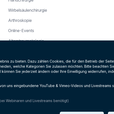
Handchirurgie
Wirbelsäulenchirurgie
Arthroskopie
Online-Events
Alterstraumatologie
Kindertraumatologie
Fußchirurgie
nis zu bieten. Dazu zählen Cookies, die für den Betrieb der Seite
eiden, welche Kategorien Sie zulassen möchten. Bitte beachten Sie, 
Ellenbogenchirurgie
l können Sie jederzeit ändern oder Ihre Einwilligung widerrufen, 
Orthopädie
 von uns eingebundene YouTube & Vimeo-Videos und Livestreams se
 bei Webinaren und Livestreams benötigt)
© 2026 - OTC gGmbH