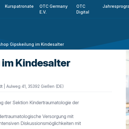
Kurspatronate
OTC Germany
OTC
Jahresprog
E.V.
Digital
hop Gipskeilung im Kindesalter
 im Kindesalter
dt | Aulweg 41, 35392 Gießen (DE)
g der Sektion Kindertraumatologie der
dertraumatologische Versorgung mit
 intensiven Diskussionsmöglichkeiten mit