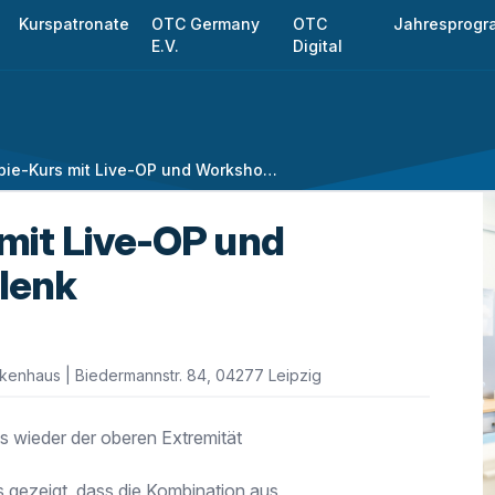
Kurspatronate
OTC Germany
OTC
Jahresprog
E.V.
Digital
41. Arthroskopie-Kurs mit Live-OP und Workshop: Schultergelenk
 mit Live-OP und
lenk
nkenhaus | Biedermannstr. 84, 04277 Leipzig
s wieder der oberen Extremität
s gezeigt, dass die Kombination aus