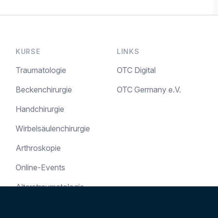
KURSE
LINKS
Traumatologie
OTC Digital
Beckenchirurgie
OTC Germany e.V.
Handchirurgie
Wirbelsäulenchirurgie
Arthroskopie
Online-Events
Alterstraumatologie
Kindertraumatologie